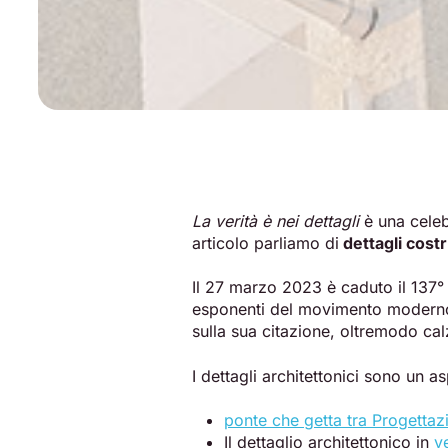
La verità è nei dettagli
è una celeb
articolo parliamo di
dettagli costr
Il 27 marzo 2023 è caduto il 137° a
esponenti del movimento moderno
sulla sua citazione, oltremodo calz
I dettagli architettonici sono un a
ponte che getta tra Progettaz
Il dettaglio architettonico in
v