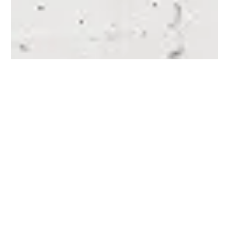
Tutti gli articoli
Strutture Pubbliche
Internazionale
Residenziale
Commerciale
Ecosostenibile
HBIM - Rilievo e Restauro
Interior Design
Hospitality
Editor picks